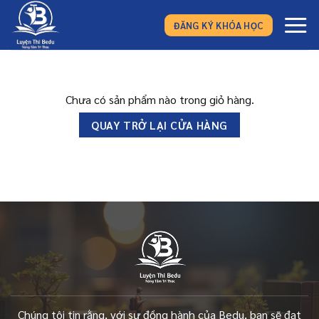
Bỏ
qua
ĐĂNG KÝ KHÓA HỌC
nội
dung
Chưa có sản phẩm nào trong giỏ hàng.
QUAY TRỞ LẠI CỬA HÀNG
Chúng tôi tin rằng, với sự đồng hành của Bedu, bạn sẽ đạt