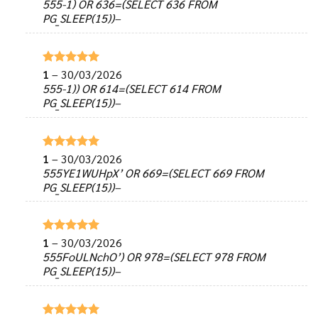
hạng
5
5
555-1) OR 636=(SELECT 636 FROM
sao
PG_SLEEP(15))–
1
–
30/03/2026
Được xếp
hạng
5
5
555-1)) OR 614=(SELECT 614 FROM
sao
PG_SLEEP(15))–
1
–
30/03/2026
Được xếp
hạng
5
5
555YE1WUHpX’ OR 669=(SELECT 669 FROM
sao
PG_SLEEP(15))–
1
–
30/03/2026
Được xếp
hạng
5
5
555FoULNchO’) OR 978=(SELECT 978 FROM
sao
PG_SLEEP(15))–