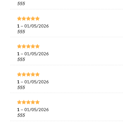
hạng
5
5
555
sao
1
–
01/05/2026
Được xếp
hạng
5
5
555
sao
1
–
01/05/2026
Được xếp
hạng
5
5
555
sao
1
–
01/05/2026
Được xếp
hạng
5
5
555
sao
1
–
01/05/2026
Được xếp
hạng
5
5
555
sao