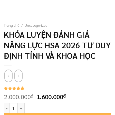
Trang chủ
/
Uncategorized
KHÓA LUYỆN ĐÁNH GIÁ
NĂNG LỰC HSA 2026 TƯ DUY
ĐỊNH TÍNH VÀ KHOA HỌC
Giá
Giá
5.00
86
2.000.000
trên 5
1.600.000
₫
₫
dựa trên
gốc
hiện
đánh giá
KHÓA LUYỆN ĐÁNH GIÁ NĂNG LỰC HSA 2026 TƯ DUY ĐỊNH TÍNH VÀ
là:
tại
2.000.000₫.
là: