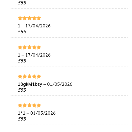
hạng
5
5
555
sao
1
–
17/04/2026
Được xếp
hạng
5
5
555
sao
1
–
17/04/2026
Được xếp
hạng
5
5
555
sao
18gkM1bzy
–
01/05/2026
Được xếp
hạng
5
5
555
sao
1*1
–
01/05/2026
Được xếp
hạng
5
5
555
sao