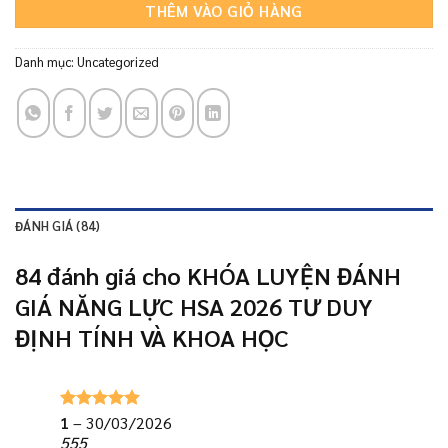
THÊM VÀO GIỎ HÀNG
1.600.000₫.
Danh mục:
Uncategorized
ĐÁNH GIÁ (84)
84 đánh giá cho
KHÓA LUYỆN ĐÁNH
GIÁ NĂNG LỰC HSA 2026 TƯ DUY
ĐỊNH TÍNH VÀ KHOA HỌC
1
–
30/03/2026
Được xếp
hạng
5
5
555