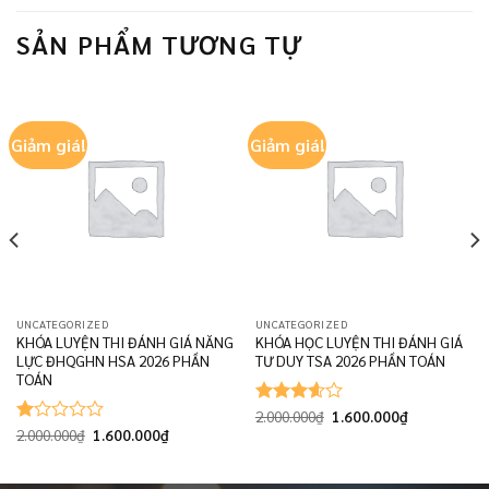
SẢN PHẨM TƯƠNG TỰ
Giảm giá!
Giảm giá!
UNCATEGORIZED
UNCATEGORIZED
KHÓA LUYỆN THI ĐÁNH GIÁ NĂNG
KHÓA HỌC LUYỆN THI ĐÁNH GIÁ
LỰC ĐHQGHN HSA 2026 PHẦN
TƯ DUY TSA 2026 PHẦN TOÁN
TOÁN
Giá
Giá
2.000.000
₫
1.600.000
₫
Được
gốc
hiện
Giá
Giá
.
2.000.000
₫
1.600.000
₫
xếp
Được
là:
tại
gốc
hiện
hạng
xếp
2.000.000₫.
là:
là:
tại
3.57
5
hạng
1.600.000₫.
2.000.000₫.
là:
sao
1.00