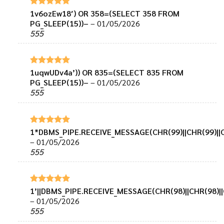
1v6ozEw18′) OR 358=(SELECT 358 FROM
Được xếp
hạng
5
5
PG_SLEEP(15))–
–
01/05/2026
sao
555
1uqwUDv4a’)) OR 835=(SELECT 835 FROM
Được xếp
hạng
5
5
PG_SLEEP(15))–
–
01/05/2026
sao
555
1*DBMS_PIPE.RECEIVE_MESSAGE(CHR(99)||CHR(99)||C
Được xếp
hạng
5
5
–
01/05/2026
sao
555
1’||DBMS_PIPE.RECEIVE_MESSAGE(CHR(98)||CHR(98)||C
Được xếp
hạng
5
5
–
01/05/2026
sao
555