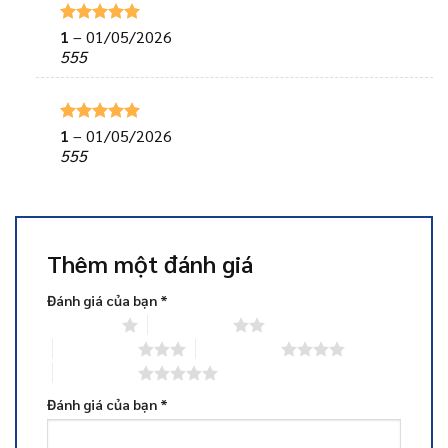
1
–
01/05/2026
Được xếp
hạng
5
5
555
sao
1
–
01/05/2026
Được xếp
hạng
5
5
555
sao
Thêm một đánh giá
Đánh giá của bạn
*
1 trên 5 sao
2 trên 5 sao
3 trên 5 sao
4 trên 5 sao
5 trên 5 sao
Đánh giá của bạn
*