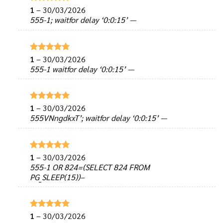
1
–
30/03/2026
Được xếp
hạng
5
5
555-1; waitfor delay ‘0:0:15’ —
sao
1
–
30/03/2026
Được xếp
hạng
5
5
555-1 waitfor delay ‘0:0:15’ —
sao
1
–
30/03/2026
Được xếp
hạng
5
5
555VNngdkxT’; waitfor delay ‘0:0:15’ —
sao
1
–
30/03/2026
Được xếp
hạng
5
5
555-1 OR 824=(SELECT 824 FROM
sao
PG_SLEEP(15))–
1
–
30/03/2026
Được xếp