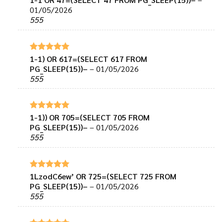
hạng
5
5
01/05/2026
sao
555
1-1) OR 617=(SELECT 617 FROM
Được xếp
hạng
5
5
PG_SLEEP(15))–
–
01/05/2026
sao
555
1-1)) OR 705=(SELECT 705 FROM
Được xếp
hạng
5
5
PG_SLEEP(15))–
–
01/05/2026
sao
555
1LzodC6ew’ OR 725=(SELECT 725 FROM
Được xếp
hạng
5
5
PG_SLEEP(15))–
–
01/05/2026
sao
555