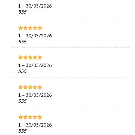
1
–
30/03/2026
Được xếp
hạng
5
5
555
sao
1
–
30/03/2026
Được xếp
hạng
5
5
555
sao
1
–
30/03/2026
Được xếp
hạng
5
5
555
sao
1
–
30/03/2026
Được xếp
hạng
5
5
555
sao
1
–
30/03/2026
Được xếp
hạng
5
5
555
sao