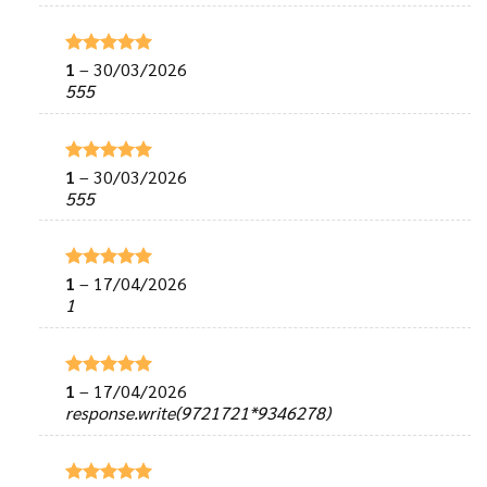
1
–
30/03/2026
Được xếp
hạng
5
5
555
sao
1
–
30/03/2026
Được xếp
hạng
5
5
555
sao
1
–
17/04/2026
Được xếp
hạng
5
5
1
sao
1
–
17/04/2026
Được xếp
hạng
5
5
response.write(9721721*9346278)
sao