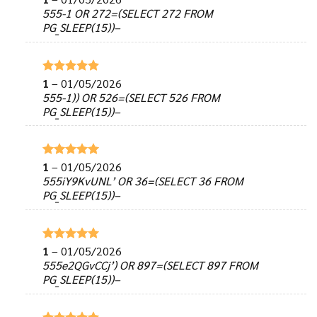
hạng
5
5
555-1 OR 272=(SELECT 272 FROM
sao
PG_SLEEP(15))–
1
–
01/05/2026
Được xếp
hạng
5
5
555-1)) OR 526=(SELECT 526 FROM
sao
PG_SLEEP(15))–
1
–
01/05/2026
Được xếp
hạng
5
5
555iY9KvUNL’ OR 36=(SELECT 36 FROM
sao
PG_SLEEP(15))–
1
–
01/05/2026
Được xếp
hạng
5
5
555e2QGvCCj’) OR 897=(SELECT 897 FROM
sao
PG_SLEEP(15))–