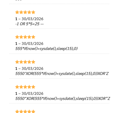
sao
1
–
30/03/2026
Được xếp
hạng
5
5
-1 OR 5*5=25 —
sao
1
–
30/03/2026
Được xếp
hạng
5
5
555*if(now()=sysdate(),sleep(15),0)
sao
1
–
30/03/2026
Được xếp
hạng
5
5
5550’XOR(555*if(now()=sysdate(),sleep(15),0))XOR’Z
sao
1
–
30/03/2026
Được xếp
hạng
5
5
5550″XOR(555*if(now()=sysdate(),sleep(15),0))XOR”Z
sao