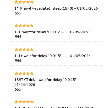
1*if(now()=sysdate(),sleep(15),0)
–
01/05/2026
Được xếp
hạng
5
5
555
sao
1-1; waitfor delay ‘0:0:15’ —
–
01/05/2026
Được xếp
hạng
5
5
555
sao
1-1); waitfor delay ‘0:0:15’ —
–
01/05/2026
Được xếp
hạng
5
5
555
sao
139TYT4xN’; waitfor delay ‘0:0:15’ —
–
Được xếp
hạng
5
5
01/05/2026
sao
555
1-1 OR 47=(SELECT 47 FROM PG_SLEEP(15))–
–
Được xếp