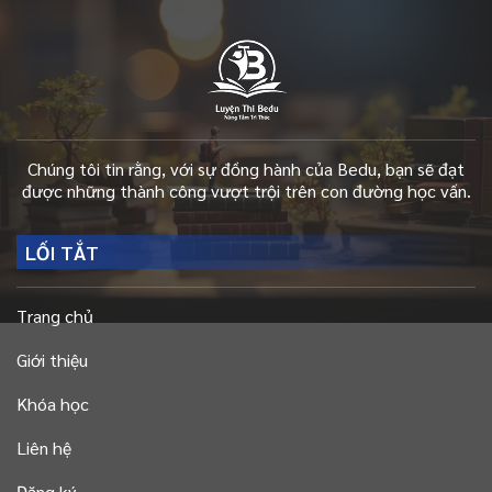
1.600.000₫.
5
sao
Chúng tôi tin rằng, với sự đồng hành của Bedu, bạn sẽ đạt
được những thành công vượt trội trên con đường học vấn.
LỐI TẮT
Trang chủ
Giới thiệu
Khóa học
Liên hệ
Đăng ký