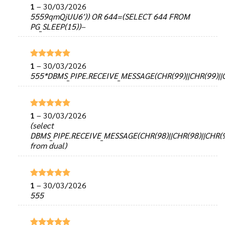
1
–
30/03/2026
Được xếp
hạng
5
5
5559qmQjUU6′)) OR 644=(SELECT 644 FROM
sao
PG_SLEEP(15))–
1
–
30/03/2026
Được xếp
hạng
5
5
555*DBMS_PIPE.RECEIVE_MESSAGE(CHR(99)||CHR(99)||C
sao
1
–
30/03/2026
Được xếp
hạng
5
5
(select
sao
DBMS_PIPE.RECEIVE_MESSAGE(CHR(98)||CHR(98)||CHR(9
from dual)
1
–
30/03/2026
Được xếp
hạng
5
5
555
sao