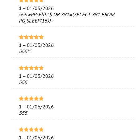
1
–
01/05/2026
Được xếp
hạng
5
5
555wPPsEllh’)) OR 381=(SELECT 381 FROM
sao
PG_SLEEP(15))–
1
–
01/05/2026
Được xếp
hạng
5
5
555′”
sao
1
–
01/05/2026
Được xếp
hạng
5
5
555
sao
1
–
01/05/2026
Được xếp
hạng
5
5
555
sao
1
–
01/05/2026
Được xếp