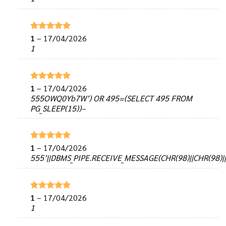
sao
1
–
17/04/2026
Được xếp
hạng
5
5
1
sao
1
–
17/04/2026
Được xếp
hạng
5
5
555OWQ0Yb7W’) OR 495=(SELECT 495 FROM
sao
PG_SLEEP(15))–
1
–
17/04/2026
Được xếp
hạng
5
5
555’||DBMS_PIPE.RECEIVE_MESSAGE(CHR(98)||CHR(98)||C
sao
1
–
17/04/2026
Được xếp
hạng
5
5
1
sao