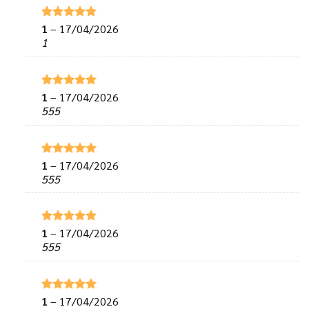
1
–
17/04/2026
Được xếp
hạng
5
5
1
sao
1
–
17/04/2026
Được xếp
hạng
5
5
555
sao
1
–
17/04/2026
Được xếp
hạng
5
5
555
sao
1
–
17/04/2026
Được xếp
hạng
5
5
555
sao
1
–
17/04/2026
Được xếp