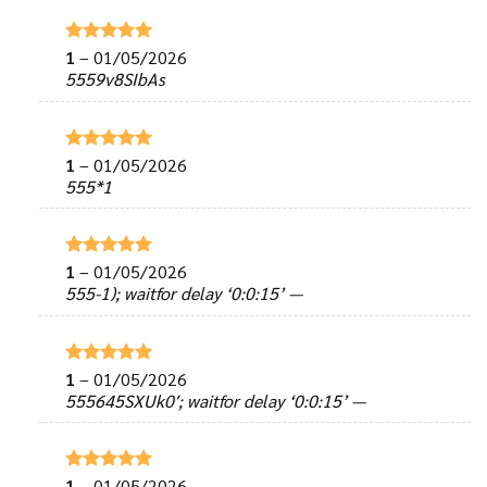
1
–
01/05/2026
Được xếp
hạng
5
5
5559v8SIbAs
sao
1
–
01/05/2026
Được xếp
hạng
5
5
555*1
sao
1
–
01/05/2026
Được xếp
hạng
5
5
555-1); waitfor delay ‘0:0:15’ —
sao
1
–
01/05/2026
Được xếp
hạng
5
5
555645SXUk0′; waitfor delay ‘0:0:15’ —
sao
1
–
01/05/2026
Được xếp